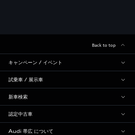
Back to top
キャンペーン / イベント
試乗車 / 展示車
全国統一イベント
ディーラー独自イベント
新車検索
試乗予約
試乗車・展示車一覧
認定中古車
新車検索
Audi 帯広 について
Audi認定中古車検索