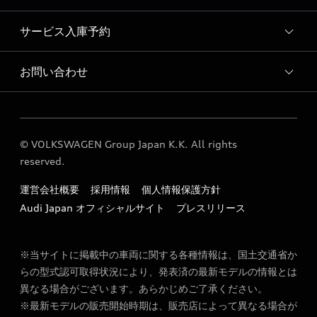
サービス入庫予約
Audi 帯広 店舗情報
Audi 帯広 認定中古車コーナー
お問い合わせ
Audi 帯広 サービス入庫予約
Audi 帯広 運営会社概要
各種お問い合わせ
Audi 帯広 公式LINEアカウント
© VOLKSWAGEN Group Japan K.K. All rights
冬期休暇のご案内
reserved.
定期点検 / 車検 料金表
運営会社概要
採用情報
個人情報保護方針
Audi Japan オフィシャルサイト
プレスリリース
※当サイトに掲載中の車両に関する各種情報は、国土交通省か
らの型式認可取得状況により、発表済の最新モデルの情報とは
異なる場合がございます。あらかじめご了承ください。
※最新モデルの販売開始時期は、販売店によって異なる場合が